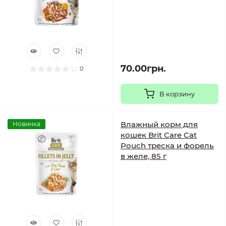
70.00грн.
0
В корзину
Влажный корм для
Новинка
кошек Brit Care Cat
Pouch треска и форель
в желе, 85 г