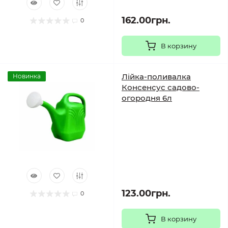
162.00грн.
0
В корзину
Лійка-поливалка
Новинка
Консенсус садово-
огородня 6л
123.00грн.
0
В корзину