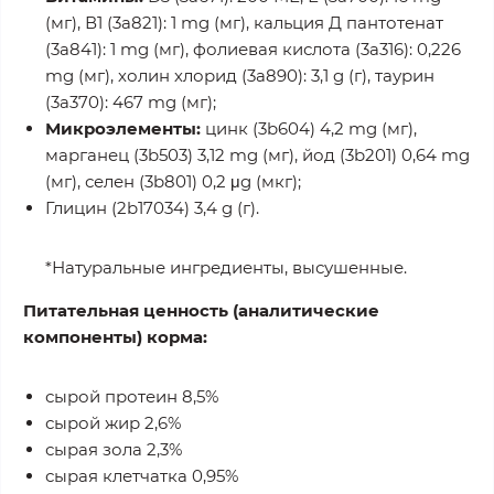
(мг), В1 (3а821): 1 mg (мг), кальция Д пантотенат
(3а841): 1 mg (мг), фолиевая кислота (3а316): 0,226
mg (мг), холин хлорид (3а890): 3,1 g (г), таурин
(3а370): 467 mg (мг);
Микроэлементы:
цинк (3b604) 4,2 mg (мг),
марганец (3b503) 3,12 mg (мг), йод (3b201) 0,64 mg
(мг), селен (3b801) 0,2 μg (мкг);
Глицин (2b17034) 3,4 g (г).
*Натуральные ингредиенты, высушенные.
Питательная ценность (аналитические
компоненты) корма:
сырой протеин 8,5%
сырой жир 2,6%
сырая зола 2,3%
сырая клетчатка 0,95%