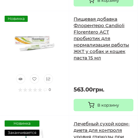
В корзину
Пищевая добавка
Новинка
Флорентеро Candioli
Florentero АСТ
пробиотик для
нормализации работы
ЖКТ у собак и кошек
паста 15 мл
563.00грн.
0
В корзину
Лечебный сухой корм-
Новинка
диета для контроля
Заканчивается
уровня глюкозы при