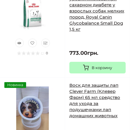
сахарном диабете у
взрослых собак мелких
пород, Royal Canin
Glycobalance Small Dog
1,5 кг
773.00грн.
0
В корзину
Воск для защиты лап
Новинка
Clever Farm (Клевер
Фарм) 65 мл средство
для ухода за
подушечками лап
домашних животных