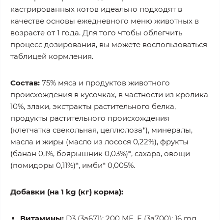
кастрированных котов идеально подходят в
качестве основы ежедневного меню животных в
возрасте от 1 года. Для того чтобы облегчить
процесс дозирования, вы можете воспользоваться
таблицей кормления.
Состав:
75% мяса и продуктов животного
происхождения в кусочках, в частности из кролика
10%, злаки, экстракты растительного белка,
продукты растительного происхождения
(клетчатка свекольная, целлюлоза*), минералы,
масла и жиры (масло из лосося 0,22%), фрукты
(банан 0,1%, боярышник 0,03%)*, сахара, овощи
(помидоры 0,11%)*, имби* 0,005%.
Добавки (на 1 kg (кг) корма):
Витамины:
D3 (3а671): 200 МЕ, Е (3а700): 16 mg