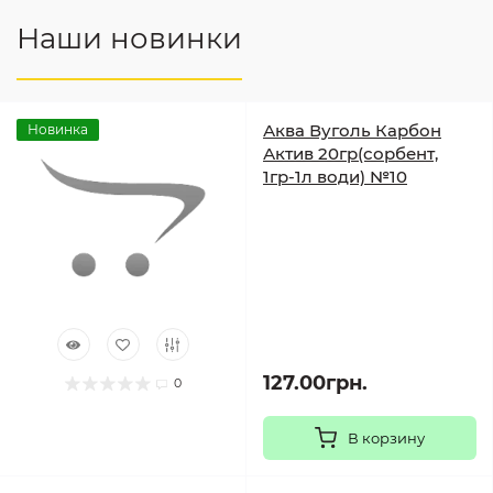
Наши новинки
Аква Вуголь Карбон
Новинка
Актив 20гр(сорбент,
1гр-1л води) №10
127.00грн.
0
В корзину