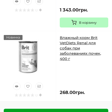
1 343.00грн.
0
В корзину
Влажный корм Brit
Новинка
VetDiets Renal для
собак при
заболеваниях почек,
400 г
268.00грн.
0