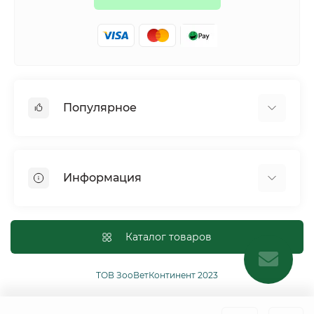
Популярное
Собаки
Коты
Информация
Птицы
Грызуны
Для оптовых покупателей
Рептилии
Оплата и доставка
Каталог товаров
Сельскохозяйственные животные и птицы
Политика конфиденциальности
Рыбы
Условия соглашения
ТОВ ЗооВетКонтинент 2023
Другие
Возврат или обмен товаров