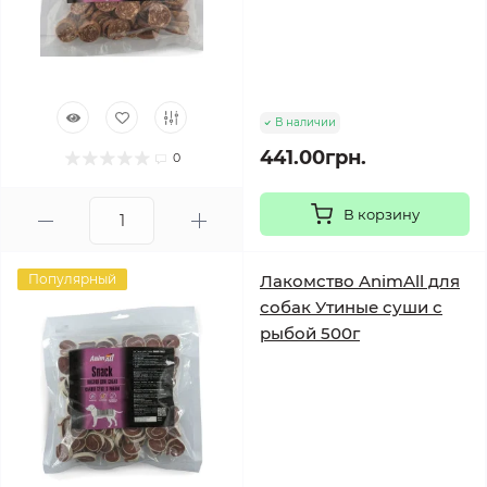
В наличии
441.00грн.
0
В корзину
Популярный
Лакомство AnimAll для
собак Утиные суши с
рыбой 500г