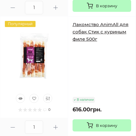
В корзину
Популярный
Лакомство AnimAll для
собак Стик с куриным
филе 500г
В наличии
616.00грн.
0
В корзину