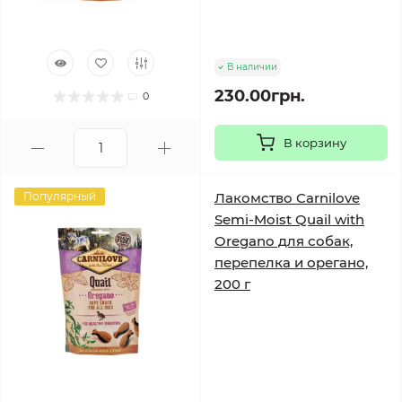
В наличии
230.00грн.
0
В корзину
Популярный
Лакомство Carnilove
Semi-Moist Quail with
Oregano для собак,
перепелка и орегано,
200 г