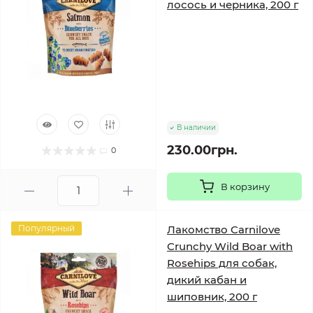
лосось и черника, 200 г
В наличии
230.00грн.
0
В корзину
Популярный
Лакомство Carnilove
Crunchy Wild Boar with
Rosehips для собак,
дикий кабан и
шиповник, 200 г