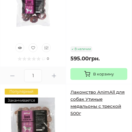
В наличии
595.00грн.
0
В корзину
Популярный
Лакомство AnimAll для
собак Утиные
Заканчивается
медальоны с треской
500г