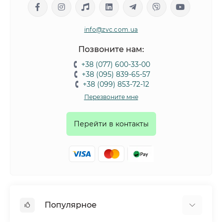
Какими бывают лакомства для собак?
info@zvc.com.ua
Купить вкусняшки для собак можно, выбрав их из
Позвоните нам:
следующих видов:
+38 (077) 600-33-00
+38 (095) 839-65-57
лакомства для дрессировок или поощрения
+38 (099) 853-72-12
– тот
вид вкусняшек, которые дают собакам в качестве
Перезвоните мне
съедобной награды за выполнение какого-то
задания, за послушание при выполнении команд
Перейти в контакты
витаминизированные
– содержат специальные
добавки, которые в зависимости от вида подходят
пожилым питомцам, маленьким щенкам, активным
собакам, которые принимают для профилактики
здоровья ротовой полости, состояния кожи, шерсти,
костей, для выведения шерсти из ЖКТ и так далее.
Предназначение такого вида вкусностей в том,
Популярное
чтобы поддерживать здоровье животных.