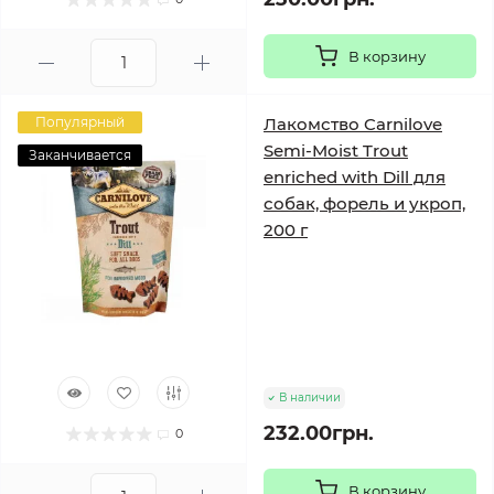
В корзину
Популярный
Лакомство Carnilove
Semi-Moist Trout
Заканчивается
enriched with Dill для
собак, форель и укроп,
200 г
В наличии
232.00грн.
0
В корзину