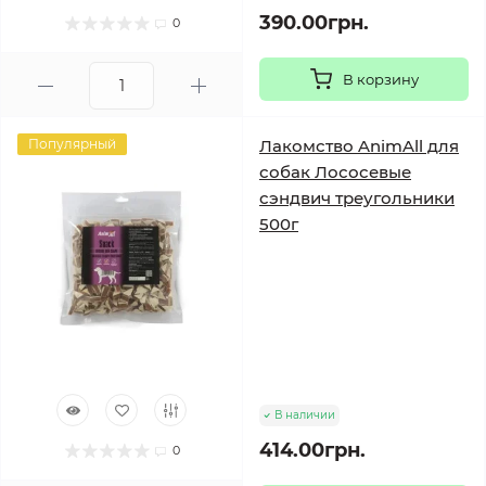
390.00грн.
0
В корзину
Популярный
Лакомство AnimAll для
собак Лососевые
сэндвич треугольники
500г
В наличии
414.00грн.
0