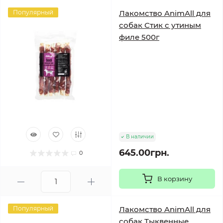
Популярный
Лакомство AnimAll для
собак Стик с утиным
филе 500г
В наличии
645.00грн.
0
В корзину
Популярный
Лакомство AnimAll для
собак Тыквенные