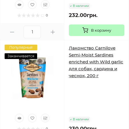
В наличии
232.00грн.
0
В корзину
Популярный
Лакомство Carnilove
Semi-Moist Sardines
Заканчивается
enriched with Wild garlic
для собак, сардина и
чеснок, 200 г
В наличии
230.00грн.
0