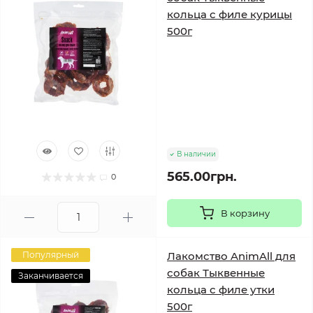
кольца с филе курицы
500г
В наличии
565.00грн.
0
В корзину
Популярный
Лакомство AnimAll для
собак Тыквенные
Заканчивается
кольца с филе утки
500г