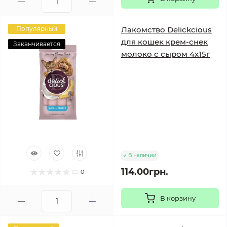
Популярный
Лакомство Delickcious
для кошек крем-снек
Заканчивается
молоко с сыром 4х15г
В наличии
114.00грн.
0
В корзину