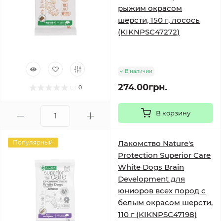
рыжим окрасом
шерсти, 150 г, лосось
(KIKNPSC47272)
В наличии
274.00грн.
0
В корзину
Популярный
Лакомство Nature's
Protection Superior Care
White Dogs Brain
Development для
юниоров всех пород с
белым окрасом шерсти,
110 г (KIKNPSC47198)