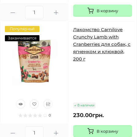
В корзину
Популярный
Лакомство Carnilove
Crunchy Lamb with
Заканчивается
Cranberries для собак, с
ягненком и клюквой,
200 г
В наличии
230.00грн.
0
В корзину