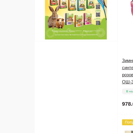
Зимн
синт
розо
ОШ-3
В на
978.
Поп