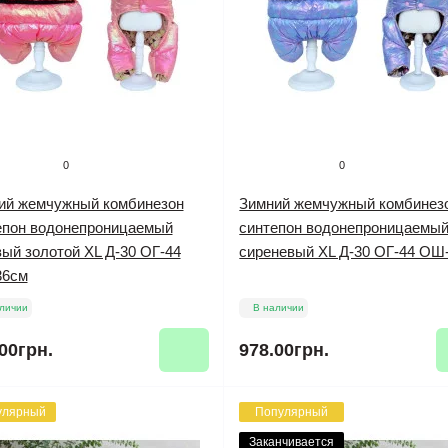
0
0
ий жемчужный комбинезон
Зимний жемчужный комбинез
епон водонепроницаемый
синтепон водонепроницаемы
вый золотой XL Д-30 ОГ-44
сиреневый XL Д-30 ОГ-44 ОШ
6см
личии
В наличии
00грн.
978.00грн.
улярный
Популярный
Заканчивается