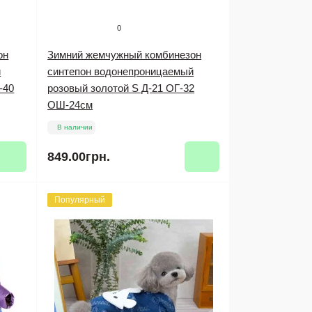
0
он
Зимний жемчужный комбинезон
й
синтепон водонепроницаемый
-40
розовый золотой S Д-21 ОГ-32
ОШ-24см
В наличии
849.00грн.
Популярный