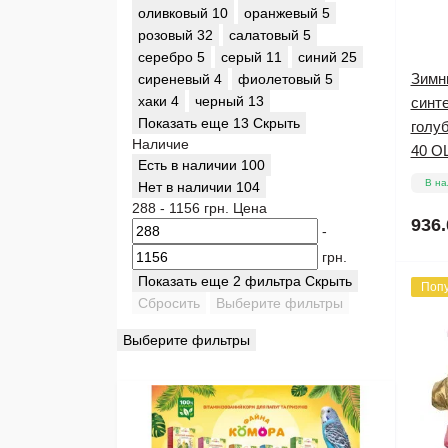
оливковый
10
оранжевый
5
розовый
32
салатовый
5
серебро
5
серый
11
синий
25
Зимн
сиреневый
4
фиолетовый
5
хаки
4
черный
13
синт
Показать еще 13
Скрыть
голуб
Наличие
40 О
Есть в наличии
100
В на
Нет в наличии
104
288
-
1156
грн.
Цена
936.
-
грн.
Показать еще 2 фильтра
Скрыть
Поп
Сбросить
Выберите фильтры
Выберите фильтры