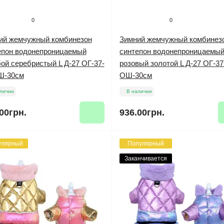
0
0
ий жемчужный комбинезон
Зимний жемчужный комбинез
епон водонепроницаемый
синтепон водонепроницаемы
ой серебристый L Д-27 ОГ-37-
розовый золотой L Д-27 ОГ-37
Ш-30см
ОШ-30см
личии
В наличии
00грн.
936.00грн.
улярный
Популярный
Заканчивается