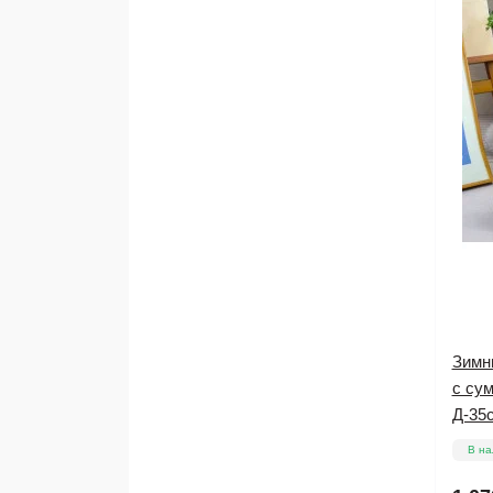
Зимн
с сум
Д-35
В на