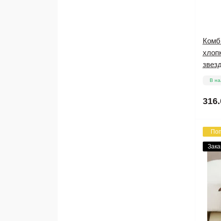
Комб
хлопк
звез
В на
316.
По
Зака