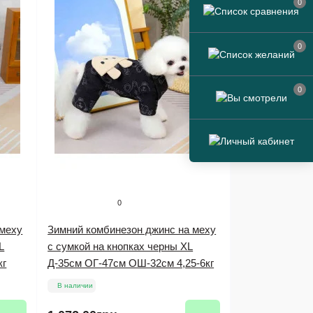
0
0
0
0
 меху
Зимний комбинезон джинс на меху
L
с сумкой на кнопках черны XL
кг
Д-35см ОГ-47см ОШ-32см 4,25-6кг
В наличии