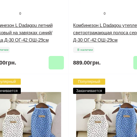
0
0
инезон L Dadagou летний
Комбинезон L Dadagou утепл
овый на завязках синий/
светоотражающая полоса се
да Д-30 ОГ-42 ОШ-29см
Д-30 ОГ-42 ОШ-29см
личии
В наличии
00грн.
889.00грн.
пулярный
Популярный
нчивается
Заканчивается