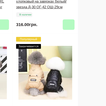
XXL
хлопковый на завязках белый/
кг
звезда Д-30 ОГ-42 ОШ-29см
В наличии
316.00грн.
Популярный
Заканчивается