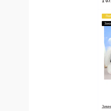
1 07
По
Зака
Зимн