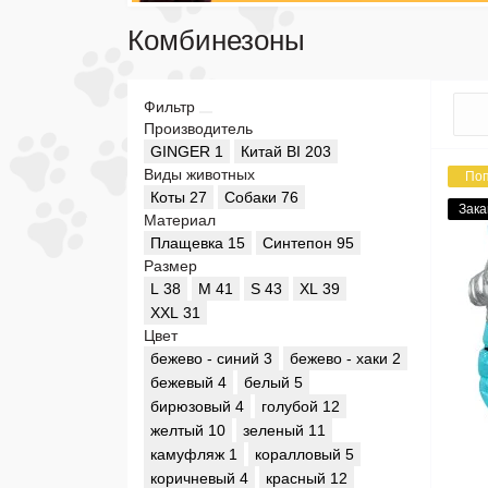
Комбинезоны
Фильтр
Производитель
GINGER
1
Китай ВІ
203
Виды животных
По
Коты
27
Собаки
76
Зака
Материал
Плащевка
15
Синтепон
95
Размер
L
38
M
41
S
43
XL
39
XXL
31
Цвет
бежево - синий
3
бежево - хаки
2
бежевый
4
белый
5
бирюзовый
4
голубой
12
желтый
10
зеленый
11
камуфляж
1
коралловый
5
коричневый
4
красный
12