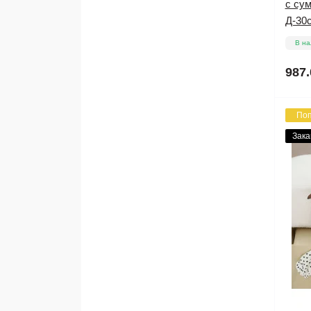
с сум
Д-30
В на
987.
По
Зака