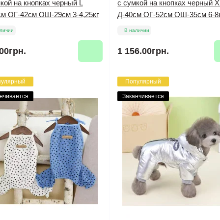
кой на кнопках черный L
с сумкой на кнопках черный 
см ОГ-42см ОШ-29см 3-4,25кг
Д-40см ОГ-52см ОШ-35см 6-8
личии
В наличии
00грн.
1 156.00грн.
пулярный
Популярный
нчивается
Заканчивается