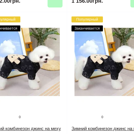
2.00грн.
1 156.00грн.
пулярный
Популярный
нчивается
Заканчивается
0
0
ий комбинезон джинс на меху
Зимний комбинезон джинс на