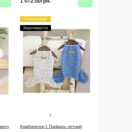
1 072.00грн.
Популярный
Заканчивается
0
 меху
Комбинезон L Dadagou летний