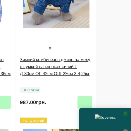
0
он
Зимний комбинезон джинс на меху
й
с сумкой на кнопках синий L
-36см
Д-30см ОГ-42см ОШ-29см 3-4,25кг
В наличии
987.00грн.
0
Популярный