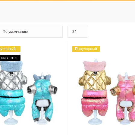
пулярный
Популярный
нчивается