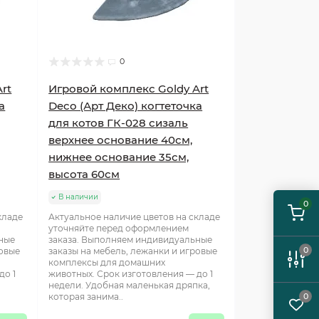
0
rt
Игровой комплекс Goldy Art
а
Deco (Арт Деко) когтеточка
для котов ГК-028 сизаль
верхнее основание 40см,
нижнее основание 35см,
высота 60см
В наличии
0
кладе
Актуальное наличие цветов на складе
уточняйте перед оформлением
ные
заказа. Выполняем индивидуальные
0
ровые
заказы на мебель, лежанки и игровые
комплексы для домашних
до 1
животных. Срок изготовления — до 1
недели. Удобная маленькая дряпка,
0
которая занима..