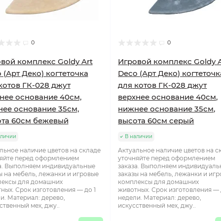
0
0
вой комплекс Goldy Art
Игровой комплекс Goldy A
 (Арт Деко) когтеточка
Deco (Арт Деко) когтеточк
котов ГК-028 джут
для котов ГК-028 джут
нее основание 40см,
верхнее основание 40см,
ее основание 35см,
нижнее основание 35см,
та 60см бежевый
высота 60см серый
аличии
В наличии
льное наличие цветов на складе
Актуальное наличие цветов на с
яйте перед оформлением
уточняйте перед оформлением
а. Выполняем индивидуальные
заказа. Выполняем индивидуаль
ы на мебель, лежанки и игровые
заказы на мебель, лежанки и иг
ексы для домашних
комплексы для домашних
ных. Срок изготовления — до 1
животных. Срок изготовления — 
и. Материал: дерево,
недели. Материал: дерево,
ственный мех, джу..
искусственный мех, джу..