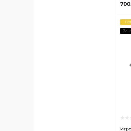
700
По
Зак
Игро