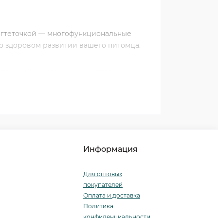
когтеточкой — многофункциональные
 о здоровом развитии вашего питомца.
звлечений и маленьких ежедневных
:
Информация
.
Для оптовых
покупателей
Оплата и доставка
Политика
конфиденциальности