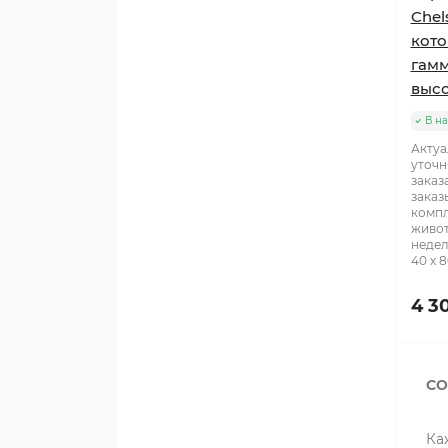
Chel
кото
гамм
высо
В н
Актуа
уточн
заказ
заказ
компл
живот
недел
40 х 8
4 3
СО
Ка