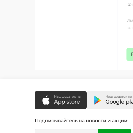
ко
Им
ко
Эт
пр
КА
Мы
Наш додаток на
Наш додаток на
На
App store
Google pl
Чр
Подписывайтесь на новости и акции:
Дж
Пр