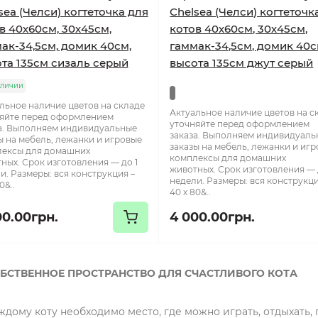
sea (Челси) когтеточка для
Chelsea (Челси) когтеточк
в 40х60см, 30х45см,
котов 40х60см, 30х45см,
ак-34,5см, домик 40см,
гаммак-34,5см, домик 40с
та 135см сизаль серый
высота 135см джут серый
аличии
льное наличие цветов на складе
Актуальное наличие цветов на с
яйте перед оформлением
уточняйте перед оформлением
а. Выполняем индивидуальные
заказа. Выполняем индивидуаль
ы на мебель, лежанки и игровые
заказы на мебель, лежанки и иг
ексы для домашних
комплексы для домашних
ных. Срок изготовления — до 1
животных. Срок изготовления — 
и. Размеры: вся конструкция –
недели. Размеры: вся конструкци
0&..
40 х 80&..
00.00грн.
4 000.00грн.
БСТВЕННОЕ ПРОСТРАНСТВО ДЛЯ СЧАСТЛИВОГО КОТА
ждому коту необходимо место, где можно играть, отдыхать, п