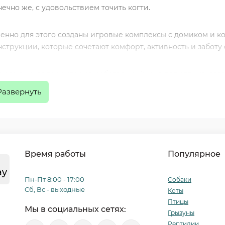
нечно же, с удовольствием точить когти.
енно для этого созданы игровые комплексы с домиком и 
нструкции, которые сочетают комфорт, активность и заботу
о его личная территория, собственный мир для отдыха, ра
иключений.
Развернуть
ЧЕСТВЕННЫЕ МАТЕРИАЛЫ — ЗАЛОГ ДОЛГОВЕЧНОСТИ
 используем только проверенные и безопасные материалы
Время работы
Популярное
туральный сизаль
ay
езвычайно прочный, долговечный и комфортный для когтей
Пн-Пт 8:00 - 17:00
Собаки
Сб, Вс - выходные
Коты
Птицы
ут
Мы в социальных сетях:
Грызуны
актичный материал для ежедневного использования.
Рептилии