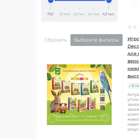
700
1,6 тыс.
2,5 тыс.
3,4 тыс.
4,3 тыс.
Игро
Сбросить
Выберите фильтры
Deco
для 
верх
нижн
высо
В н
Актуа
уточн
заказ
заказ
компл
живот
недел
искус