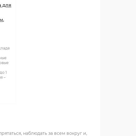
а для
м,
кладе
ные
ровые
до 1
я –
рятаться, наблюдать за всем вокруг и,