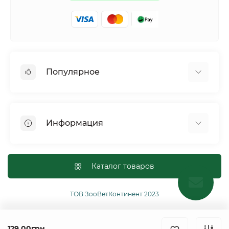
Популярное
Собаки
Коты
Информация
Птицы
Грызуны
Для оптовых покупателей
Рептилии
Оплата и доставка
Каталог товаров
Сельскохозяйственные животные и птицы
Политика конфиденциальности
Рыбы
Условия соглашения
ТОВ ЗооВетКонтинент 2023
Другие
Возврат или обмен товаров
Ginger Pro Motion
129.00грн.