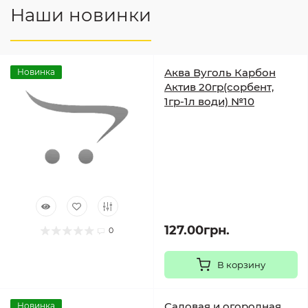
Наши новинки
Аква Вуголь Карбон
Новинка
Актив 20гр(сорбент,
1гр-1л води) №10
127.00грн.
0
В корзину
Садовая и огородная
Новинка