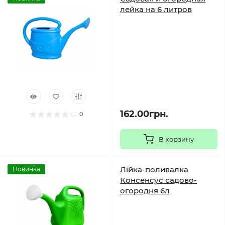
лейка на 6 литров
162.00грн.
0
В корзину
Лійка-поливалка
Новинка
Консенсус садово-
огородня 6л