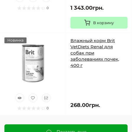
1 343.00грн.
0
В корзину
Влажный корм Brit
Новинка
VetDiets Renal для
собак при
заболеваниях почек,
400 г
268.00грн.
0