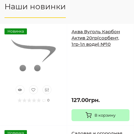
Наши новинки
Аква Вуголь Карбон
Новинка
Актив 20гр(сорбент,
1гр-1л води) №10
127.00грн.
0
В корзину
Садовая и огородная
Новинка