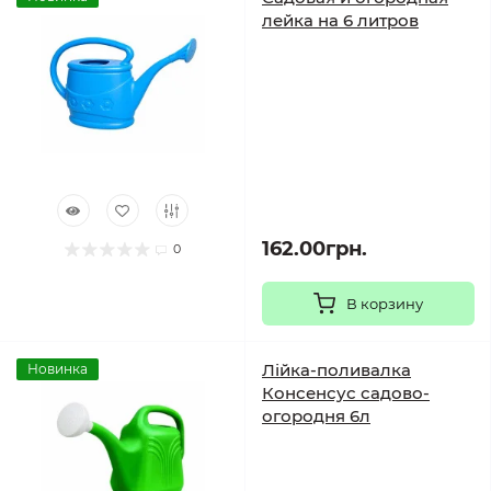
лейка на 6 литров
162.00грн.
0
В корзину
Лійка-поливалка
Новинка
Консенсус садово-
огородня 6л