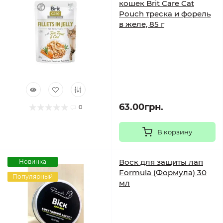
кошек Brit Care Cat
Pouch треска и форель
в желе, 85 г
63.00грн.
0
В корзину
Воск для защиты лап
Новинка
Formula (Формула) 30
Популярный
мл