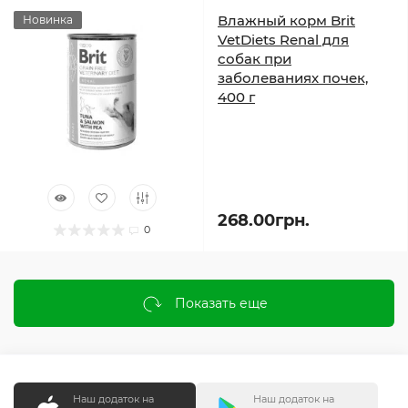
Влажный корм Brit
Новинка
VetDiets Renal для
собак при
заболеваниях почек,
400 г
268.00грн.
0
Показать еще
Наш додаток на
Наш додаток на