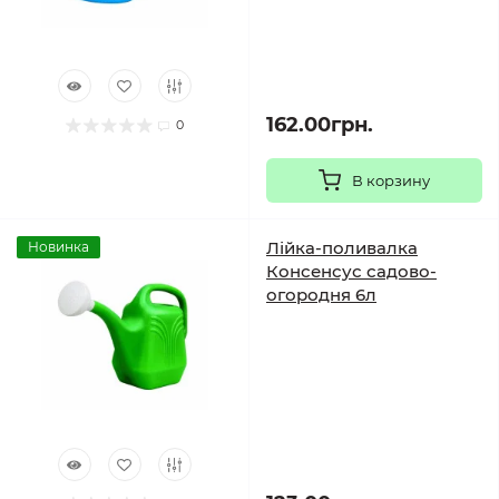
162.00грн.
0
В корзину
Лійка-поливалка
Новинка
Консенсус садово-
огородня 6л