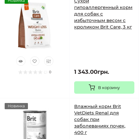
Сухой
Новинка
гипоаллергенный корм
для собак с
избыточным весом с
кроликом Brit Care, 3 кг
1 343.00грн.
0
В корзину
Влажный корм Brit
Новинка
VetDiets Renal для
собак при
заболеваниях почек,
400 г