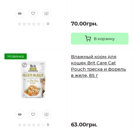
70.00грн.
0
В корзину
Влажный корм для
Новинка
кошек Brit Care Cat
Pouch треска и форель
в желе, 85 г
63.00грн.
0