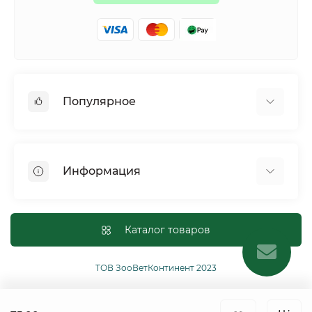
Популярное
Собаки
Коты
Информация
Птицы
Грызуны
Для оптовых покупателей
Рептилии
Оплата и доставка
Каталог товаров
Сельскохозяйственные животные и птицы
Политика конфиденциальности
Рыбы
Условия соглашения
ТОВ ЗооВетКонтинент 2023
Другие
Возврат или обмен товаров
Ginger Pro Motion