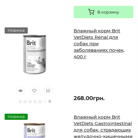
В корзину
Влажный корм Brit
Новинка
VetDiets Renal для
собак при
заболеваниях почек,
400 г
268.00грн.
0
Влажный корм Brit
Новинка
VetDiets Gastrointestinal
для собак, страдающих
желудочно-кишечными