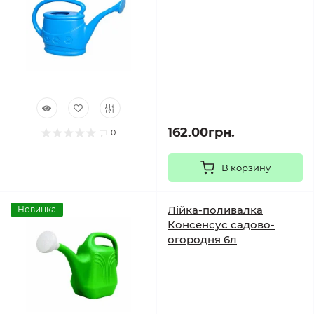
162.00грн.
0
В корзину
Лійка-поливалка
Новинка
Консенсус садово-
огородня 6л