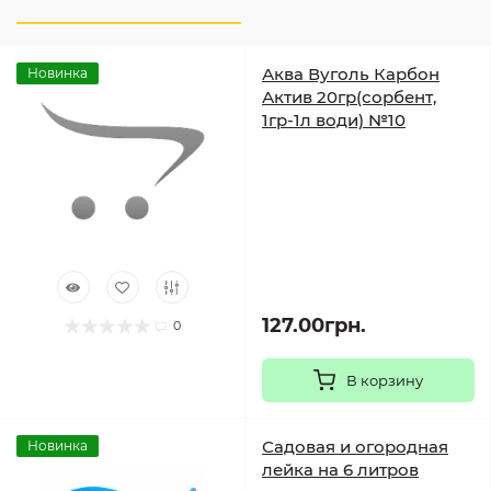
Аква Вуголь Карбон
Новинка
Актив 20гр(сорбент,
1гр-1л води) №10
127.00грн.
0
В корзину
Садовая и огородная
Новинка
лейка на 6 литров