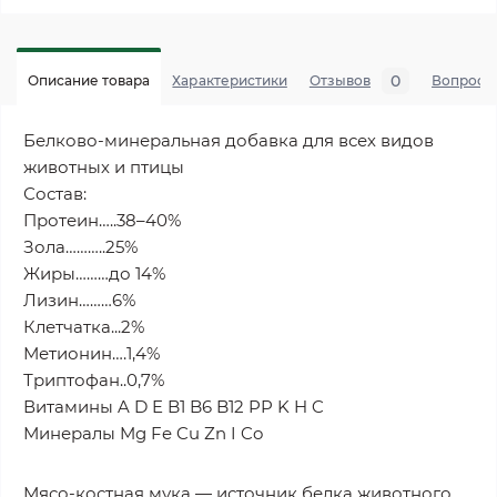
0
Описание товара
Характеристики
Отзывов
Вопросы
Белково-минеральная добавка для всех видов
животных и птицы
Состав:
Протеин…..38–40%
Зола………..25%
Жиры………до 14%
Лизин………6%
Клетчатка...2%
Метионин….1,4%
Триптофан..0,7%
Витамины A D E B1 B6 B12 PP K H C
Минералы Mg Fe Cu Zn I Co
Мясо-костная мука — источник белка животного