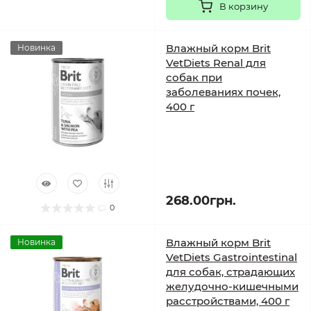
В корзину
Влажный корм Brit
Новинка
VetDiets Renal для
собак при
заболеваниях почек,
400 г
268.00грн.
0
Влажный корм Brit
Новинка
VetDiets Gastrointestinal
для собак, страдающих
желудочно-кишечными
расстройствами, 400 г