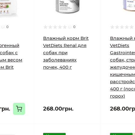
0
0
Влажный корм Brit
Влажный к
ргенный
VetDiets Renal для
VetDiets
собак с
собак при
Gastrointe
ым весом
заболеваниях
собак, ст
м Brit
почек, 400 г
желудочн
кишечны
расстройс
400 г (лос
горох)
грн.
268.00грн.
268.00гр