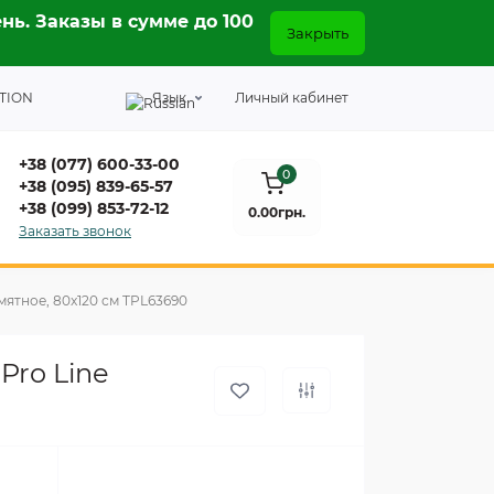
нь. Заказы в сумме до 100
Закрыть
TION
Язык
Личный кабинет
+38 (077) 600-33-00
0
+38 (095) 839-65-57
+38 (099) 853-72-12
0.00грн.
Заказать звонок
ятное, 80x120 см TPL63690
Pro Line