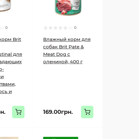
0
0
орм Brit
Влажный корм для
собак Brit Pate &
stinal для
Meat Dog с
радающих
олениной, 400 г
о-
ми
твами,
ось и
н.
169.00грн.