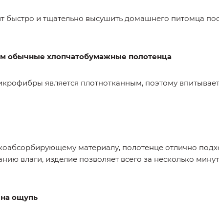
олит быстро и тщательно высушить домашнего питомца п
 чем обычные хлопчатобумажные полотенца
крофибры является плотнотканным, поэтому впитывает в
коабсорбирующему материалу, полотенце отлично подх
нию влаги, изделие позволяет всего за несколько минут
на ощупь