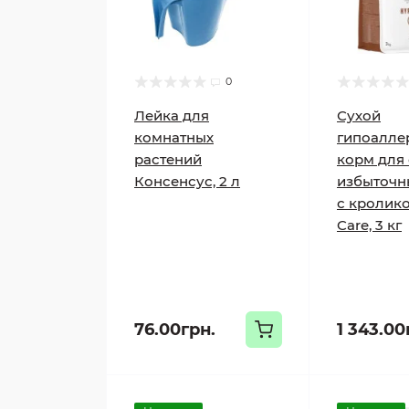
0
Лейка для
Сухой
комнатных
гипоалле
растений
корм для 
Консенсус, 2 л
избыточн
с кролико
Care, 3 кг
76.00грн.
1 343.00