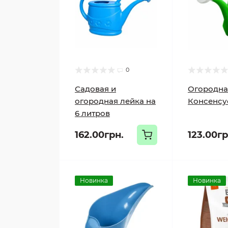
0
Садовая и
Огородна
огородная лейка на
Консенсус
6 литров
162.00грн.
123.00гр
Новинка
Новинка