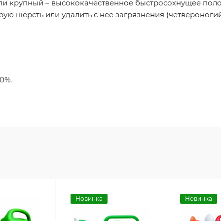
или крупный – высококачественное быстросохнущее пол
рую шерсть или удалить с нее загрязнения (четвероногий
0%.
Новинка
Новинка