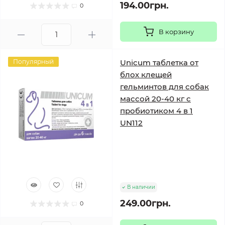
194.00грн.
0
В корзину
Популярный
Unicum таблетка от
блох клещей
гельминтов для собак
массой 20-40 кг с
пробиотиком 4 в 1
UN112
В наличии
249.00грн.
0