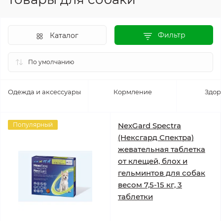
Фильтр
Каталог
Одежда и аксессуары
Кормление
Здор
Популярный
NexGard Spectra
(Нексгард Спектра)
жевательная таблетка
от клещей, блох и
гельминтов для собак
весом 7,5-15 кг, 3
таблетки