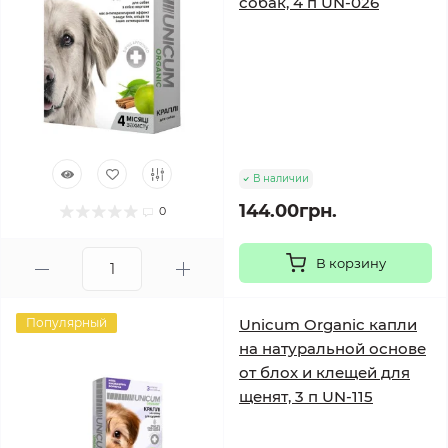
собак, 4 п UN-026
В наличии
144.00грн.
0
В корзину
Популярный
Unicum Organic капли
на натуральной основе
от блох и клещей для
щенят, 3 п UN-115