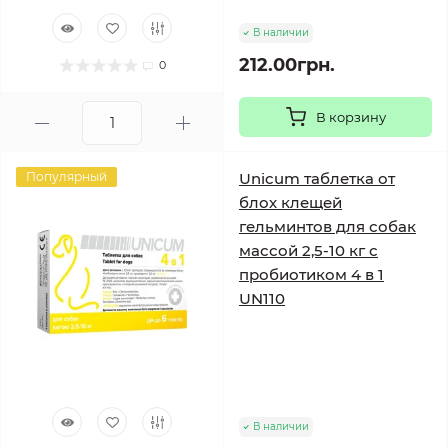
В наличии
212.00грн.
0
В корзину
Популярный
Unicum таблетка от
блох клещей
гельминтов для собак
массой 2,5-10 кг с
пробиотиком 4 в 1
UN110
В наличии