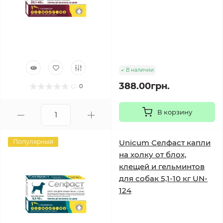
В наличии
388.00грн.
0
В корзину
Популярный
Unicum Селфаст капли
на холку от блох,
клещей и гельминтов
для собак 5,1-10 кг UN-
124