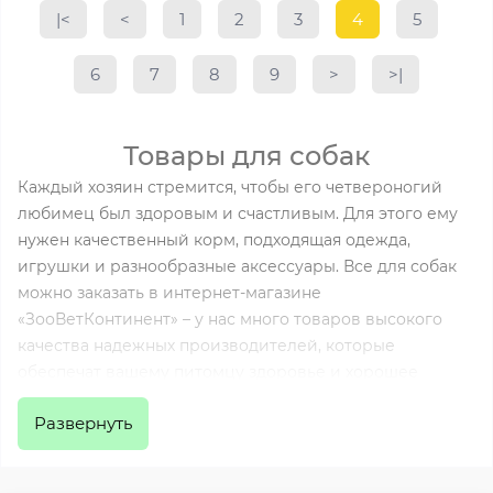
|<
<
1
2
3
4
5
6
7
8
9
>
>|
Товары для собак
Каждый хозяин стремится, чтобы его четвероногий
любимец был здоровым и счастливым. Для этого ему
нужен качественный корм, подходящая одежда,
игрушки и разнообразные аксессуары. Все для собак
можно заказать в интернет-магазине
«ЗооВетКонтинент» – у нас много товаров высокого
качества надежных производителей, которые
обеспечат вашему питомцу здоровье и хорошее
настроение, а вам помогут заботиться о нем.
Развернуть
Зоотовары для собак в ZVC