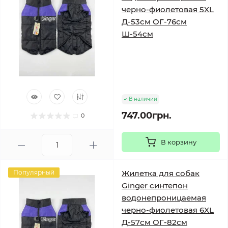
черно-фиолетовая 5XL
Д-53см ОГ-76см
Ш-54см
В наличии
747.00грн.
0
В корзину
Популярный
Жилетка для собак
Ginger синтепон
водонепроницаемая
черно-фиолетовая 6XL
Д-57см ОГ-82см