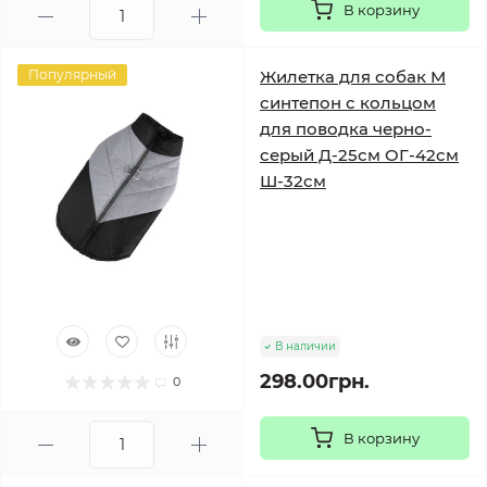
В корзину
Популярный
Жилетка для собак M
синтепон с кольцом
для поводка черно-
серый Д-25см ОГ-42см
Ш-32см
В наличии
298.00грн.
0
В корзину