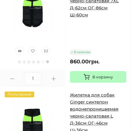
черно-салатовая 7XL
Д-62см ОГ-86см
Ш-60см
В наличии
860.00грн.
0
В корзину
Популярный
Жилетка для собак
Ginger синтепон
водонепроницаемая
черно-салатовая L
Д-36см ОГ-46см
Ш-36см