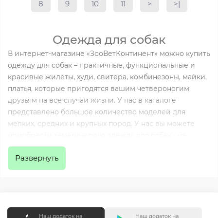
8
9
10
11
>
>|
Одежда для собак
В интернет-магазине «ЗооВетКонтинент» можно купить
одежду для собак – практичные, функциональные и
красивые жилеты, худи, свитера, комбинезоны, майки,
платья, которые пригодятся вашим четвероногим
друзьям на все случаи жизни. У нас в каталоге
представлено большое количество моделей для
мелких, средних и крупных пород. У нас вы можете
приобрести тематическую одежду для собак - на
праздники Хеллоуин, Новый год, косплей-костюмы,
Развернуть
шапки, кепки, бейсболки, обувь, а также изделия
собственной торговой марки
Ginger fashion look
.
Кроме того вы можете подобрать для своего любимца
банные халаты, пижамы, полотенца.
Наш додаток на
Наш додаток на