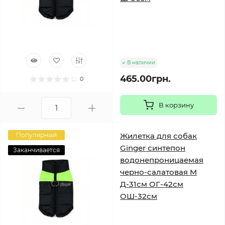
В наличии
465.00грн.
0
В корзину
Популярный
Жилетка для собак
Ginger синтепон
Заканчивается
водонепроницаемая
черно-салатовая M
Д-31см ОГ-42см
ОШ-32см