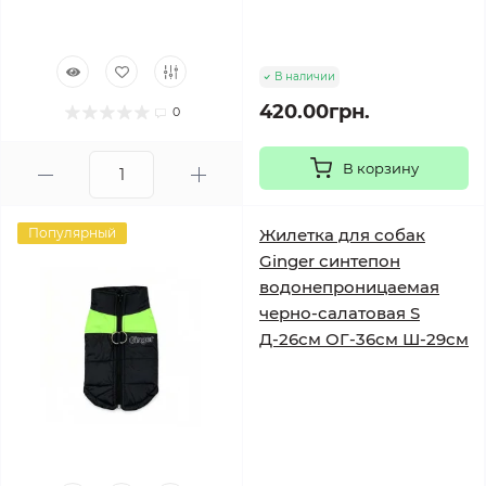
В наличии
420.00грн.
0
В корзину
Популярный
Жилетка для собак
Ginger синтепон
водонепроницаемая
черно-салатовая S
Д-26см ОГ-36см Ш-29см