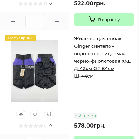
522.00грн.
0
В корзину
Популярный
Жилетка для собак
Ginger синтепон
водонепроницаемая
черно-фиолетовая XXL
Д-42см ОГ-54см
Ш-44см
В наличии
578.00грн.
0