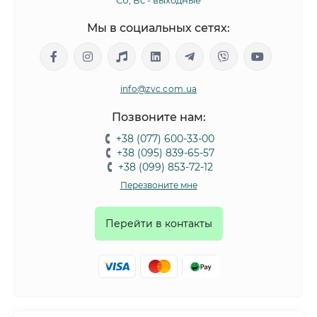
Сб, Вс - выходные
предотвратит загрязнение, защитит от дождя, упростит
Мы в социальных сетях:
уход за питомцем, так как после прогулки, в
особенности в плохую погоду, достаточно будет только
помыть лапы, а не купать всего любимца целиком.
info@zvc.com.ua
Какая одежда на собаку есть у нас?
Позвоните нам:
В нашем интернет-магазине – большой ассортимент
+38 (077) 600-33-00
вещей для ваших четвероногих друзей. В
+38 (095) 839-65-57
«ЗооВетКонтинент» представлены:
+38 (099) 853-72-12
Перезвоните мне
Дождевики
– обязательный аксессуар для собак
любых пород и размеров. Они производятся в
Перейти в контакты
разных цветах, наиболее популярные – синий,
черный, красный, желтый, синий. Для изготовления
применяется специальный материал, устойчивый к
влаге, поэтому собака не промокнет даже под
сильным дождем. Еще одна особенность