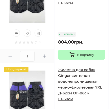
Ш-56см
В наличии
804.00грн.
0
В корзину
Популярный
Жилетка для собак
Ginger синтепон
водонепроницаемая
черно-фиолетовая 7XL
Д-62см ОГ-86см
Ш-60см